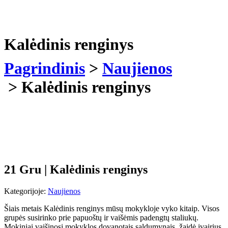
Kalėdinis renginys
Pagrindinis
>
Naujienos
>
Kalėdinis renginys
21 Gru
|
Kalėdinis renginys
Kategorijoje:
Naujienos
Šiais metais Kalėdinis renginys mūsų mokykloje vyko kitaip. Visos
grupės susirinko prie papuoštų ir vaišėmis padengtų staliukų.
Mokiniai vaišinosi mokyklos dovanotais saldumynais, žaidė įvairius