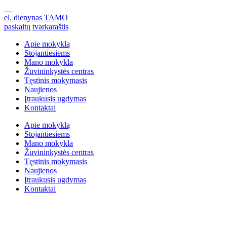
el. dienynas TAMO
paskaitų tvarkaraštis
Apie mokyklą
Stojantiesiems
Mano mokykla
Žuvininkystės centras
Tęstinis mokymasis
Naujienos
Įtraukusis ugdymas
Kontaktai
Apie mokyklą
Stojantiesiems
Mano mokykla
Žuvininkystės centras
Tęstinis mokymasis
Naujienos
Įtraukusis ugdymas
Kontaktai